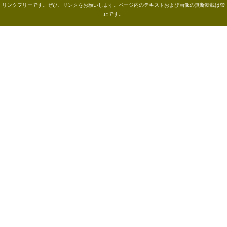
リンクフリーです。ぜひ、リンクをお願いします。ページ内のテキストおよび画像の無断転載は禁
止です。