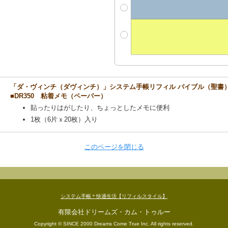
「ダ・ヴィンチ（ダヴィンチ）」システム手帳リフィル バイブル（聖書
■DR350 粘着メモ（ペーパー）
貼ったりはがしたり、ちょっとしたメモに便利
1枚（6片ｘ20枚）入り
このページを閉じる
システム手帳＊快適生活【リフィルスタイル】
有限会社ドリームズ・カム・トゥルー
Copyright © SINCE 2000 Dreams Come True Inc. All rights reserved.