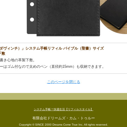
ダヴィンチ）」システム手帳リフィル バイブル（聖書）サイズ
下敷
書き心地の革製下敷。
ーはゴム付なので太めのペン（直径約15mm）も収納できます。
このページを閉じる
システム手帳＊快適生活【リフィルスタイル】
有限会社ドリームズ・カム・トゥルー
Copyright © SINCE 2000 Dreams Come True Inc. All rights reserved.