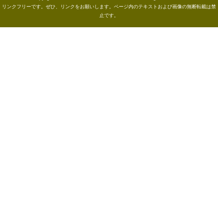
リンクフリーです。ぜひ、リンクをお願いします。ページ内のテキストおよび画像の無断転載は禁
止です。