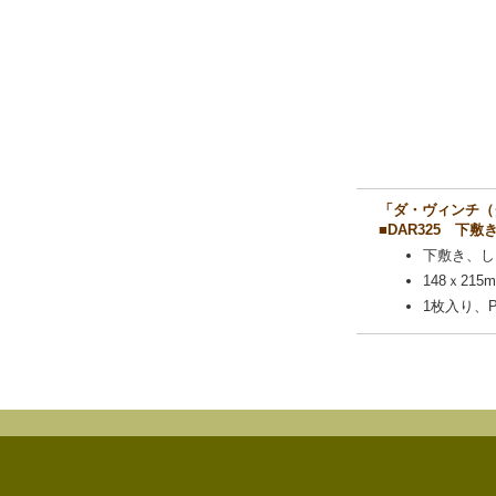
「ダ・ヴィンチ（
■DAR325 下
下敷き、し
148ｘ215
1枚入り、