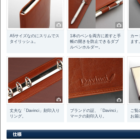
A5サイズなのにスリムでス
1本のペンを両方に差すと手
カー
タイリッシュ。
帳の開きを防止できるダブ
ます
ルペンホルダー。
丈夫な「Davinci」刻印入り
ブランドの証、「Davinci」
ご覧
リング。
マークの刻印入り。
お届