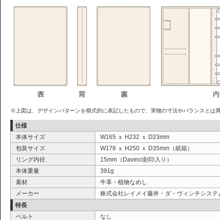
※上図は、デザインパターンを模式的に表記したもので、実物の寸法やバランスとは
仕様
本体サイズ
W165 ｘ H232 ｘ D23mm
包装サイズ
W178 ｘ H250 ｘ D35mm（紙箱）
リング内径
15mm（Davinci刻印入り）
本体重量
391g
素材
牛革・植物なめし
メーカー
株式会社レイメイ藤井・
ダ・ヴィンチシステ
特長
ベルト
なし