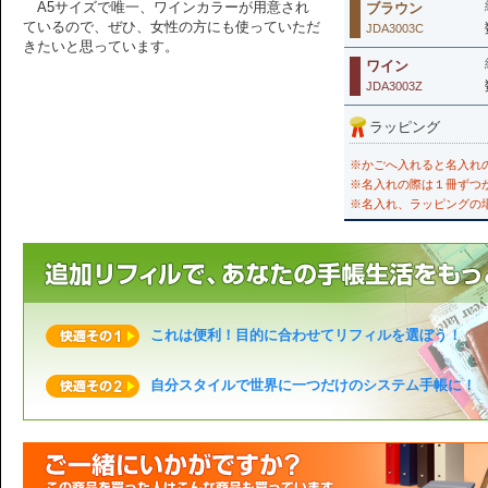
A5サイズで唯一、ワインカラーが用意され
ブラウン
ているので、ぜひ、女性の方にも使っていただ
JDA3003C
きたいと思っています。
ワイン
JDA3003Z
ラッピング
※かごへ入れると名入れ
※名入れの際は１冊ずつ
※名入れ、ラッピングの
これは便利！目的に合わせてリフィルを選ぼう！
自分スタイルで世界に一つだけのシステム手帳に！