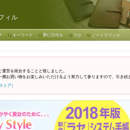
リフィル
チ
キーワード
夢に日付を
ラセ
ノートリフィル
と運営を統合することと致しました。
一層お買い物をお楽しみいただけるよう努力して参りますので、引き続
イストア）