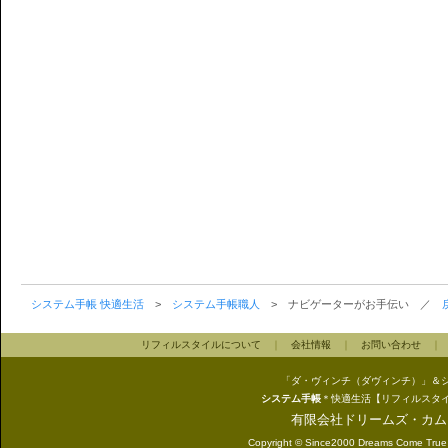
システム手帳 快適生活
>
システム手帳職人
> ナビゲーターがお手伝い ／
リフィルスタイルについて
｜
会社情報
｜
お問い合わせ
「ダ・ヴィンチ（ダヴィンチ）」＆
システム手帳
＊快適生活【リフィルスタ
有限会社ドリームズ・カム
Copyright © Since2000 Dreams Come True In