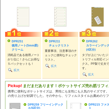
DPR251
DPR211
DPR262
徳用ノート(5mm罫)
チェックリスト
カラーインデッ
クリーム
(4区分)
重要事項、注意事項のチ
消耗品である徳用ノート
タブが上についたジ
ェックに便利なチェック
が１位に！さらにお得な
トリフィル対応イン
リスト。
５パックセットも！
クス。PP製で丈夫
拡大
す。
拡大
拡大
Pickup!
まだまだあります！ポケットサイズ売れ筋リフィ
携帯に便利なポケットサイズは、男性にも女性にも人気のサイズです。
の売り上げが好調でした。その中から、リフィルスタイルお薦めのリフ
DPR259 フリーインデック
DPR215 フ
ス(5区分)
ト