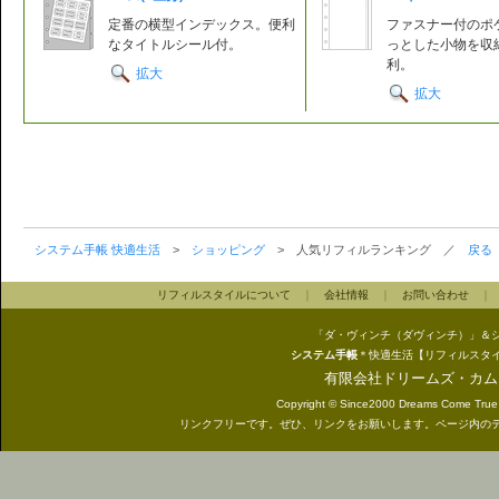
定番の横型インデックス。便利
ファスナー付のポ
なタイトルシール付。
っとした小物を収
利。
拡大
拡大
システム手帳 快適生活
>
ショッピング
> 人気リフィルランキング ／
戻る
リフィルスタイルについて
｜
会社情報
｜
お問い合わせ
「ダ・ヴィンチ（ダヴィンチ）」＆
システム手帳
＊快適生活【リフィルスタ
有限会社ドリームズ・カム
Copyright © Since2000 Dreams Come True In
リンクフリーです。ぜひ、リンクをお願いします。ページ内の