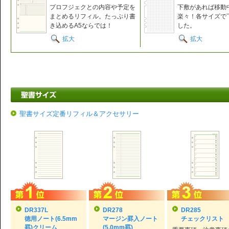
プロフジェクとの内容や予定を
下敷があれば移動
まとめるリフィル。たっぷり書
楽々！各サイズで
き込めるA5ならでは！
した。
拡大
拡大
聖書サイズ定番リフィル＆アクセサリー
DR337L
DR278
DR285
徳用ノート(6.5mm
マージン罫入ノート
チェックリスト
罫)クリーム
(5.0mm罫)