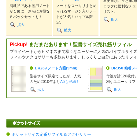
重要事項、注意事項
消耗品である徳用ノート
ノートをスッキリまとめ
ェックに便利なチェ
が１位に！さらにお得な
られるマージン入りノー
リスト。
５パックセットも！
トが人気！バイブル限
拡大
定。
拡大
拡大
Pickup!
まだまだあります！聖書サイズ売れ筋リフィル
プライベートからビジネスまで様々なユーザーに人気のバイブルサイズ
フィルやアクセサリーも多数あります。じっくりご自分にあったリフィ
DR269 ノート方眼(5mm)
DR350 粘着メ
聖書サイズ限定でしたが、人気
付箋が計120枚付
のため2010年より
A5も登場！
利なユニークリフ
拡大
拡大
ポケットサイズ定番リフィル＆アクセサリー