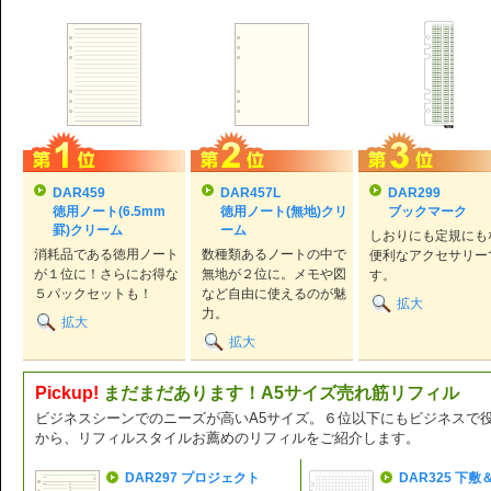
DAR459
DAR457L
DAR299
徳用ノート(6.5mm
徳用ノート(無地)クリ
ブックマーク
罫)クリーム
ーム
しおりにも定規にも
消耗品である徳用ノート
数種類あるノートの中で
便利なアクセサリー
が１位に！さらにお得な
無地が２位に。メモや図
す。
５パックセットも！
など自由に使えるのが魅
拡大
力。
拡大
拡大
Pickup!
まだまだあります！A5サイズ売れ筋リフィル
ビジネスシーンでのニーズが高いA5サイズ。６位以下にもビジネスで
から、リフィルスタイルお薦めのリフィルをご紹介します。
DAR297 プロジェクト
DAR325 下