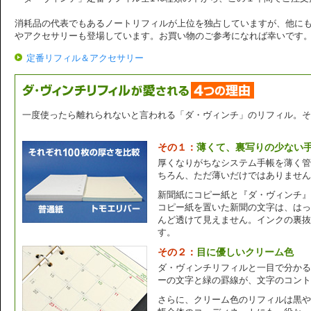
消耗品の代表でもあるノートリフィルが上位を独占していますが、他に
やアクセサリーも登場しています。お買い物のご参考になれば幸いです
定番リフィル＆アクセサリー
一度使ったら離れられないと言われる「ダ・ヴィンチ」のリフィル。そ
その１：
薄くて、裏写りの少ない
厚くなりがちなシステム手帳を薄く管
ちろん、ただ薄いだけではありません
新聞紙にコピー紙と『ダ・ヴィンチ』
コピー紙を置いた新聞の文字は、はっ
んど透けて見えません。インクの裏抜
す。
その２：
目に優しいクリーム色
ダ・ヴィンチリフィルと一目で分かる
ーの文字と緑の罫線が、文字のコント
さらに、クリーム色のリフィルは黒や