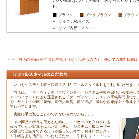
ングや豊富なポケット類が、あなたのビジネス
ト。
ブラック
ダークブラウン
ブラウン
サイズ：A5サイズ
リング内径：２５mm
＊＊ 当店の画像や紹介文は当店オリジナルのものです。他店での無断転載は
いつもシステム手帳＊快適生活【リフィルスタイル】をご利用いただき、
当店は、「ダ・ヴィンチ（ダヴィンチ）」システム手帳を日頃から愛用している
アドバイザー）により運営される「ダ・ヴィンチ」システム手帳専門店です
で、サイトの企画／製作／宣伝／運営、商品選び、撮影から紹介文の作成ま
で行っています。
実際に手に取ることのできないものだから。。。
その商品の特長を伝えるために、メーカーのカタログにも
載っていない写真をふんだんに使い、システム手帳ユーザー
の視点でご紹介できるよう頑張っています。お使いのシステ
ム手帳をより活用していただくために、手作りソフト「
シス