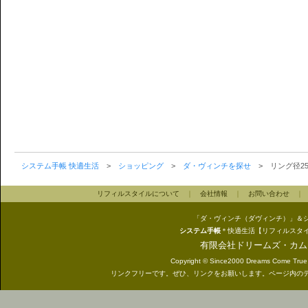
システム手帳 快適生活
>
ショッピング
>
ダ・ヴィンチを探せ
> リング径2
リフィルスタイルについて
｜
会社情報
｜
お問い合わせ
「ダ・ヴィンチ（ダヴィンチ）」＆
システム手帳
＊快適生活【リフィルスタ
有限会社ドリームズ・カム
Copyright © Since2000 Dreams Come True In
リンクフリーです。ぜひ、リンクをお願いします。ページ内の