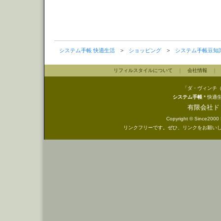
システム手帳 快適生活
>
ショッピング
>
システム手帳豆知
リフィルスタイルについて
｜
会社情報
「ダ・ヴィンチ
システム手帳
＊快適
有限会社ド
Copyright © Since2000 D
リンクフリーです。ぜひ、リンクをお願い