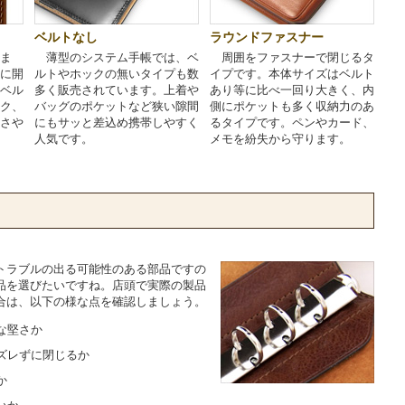
ベルトなし
ラウンドファスナー
ま
薄型のシステム手帳では、ベ
周囲をファスナーで閉じるタ
に開
ルトやホックの無いタイプも数
イプです。本体サイズはベルト
ベル
多く販売されています。上着や
あり等に比べ一回り大きく、内
ク、
バッグのポケットなど狭い隙間
側にポケットも多く収納力のあ
さや
にもサッと差込め携帯しやすく
るタイプです。ペンやカード、
人気です。
メモを紛失から守ります。
トラブルの出る可能性のある部品ですの
品を選びたいですね。店頭で実際の製品
合は、以下の様な点を確認しましょう。
な堅さか
ズレずに閉じるか
か