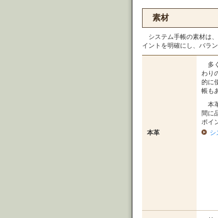
素材
システム手帳の素材は、
イントを明確にし、バラン
多
わり
的に
帳も
本
間に
ポイ
本革
シ