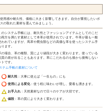
使用感や耐久性、価格に大きく影響してきます。自分が重視したいポ
スの取れた素材を選んでみましょう。
くのシステム手帳には、耐久性とファッションアイテムとしてのこだ
の両方を満たす素材として本革が使用されています。牛革が最も一般
使われていますが、馬革や爬虫類などの高価な革を使ったシステム手
あります。
革の場合、革の種類、質により値段が大きく変わります。使っている
品質の差が出ることもあります。革にこだわるのも後から後悔しない
ントです。
ステム手帳の素材について
耐久性
：大事に使えば「一生もの」にも
使用による変化
：使う程に味わいが増し、愛着も湧きます。
お手入れ
：天然素材なので日々のケアが大切です。
値段
：革の質により大きく変わります。