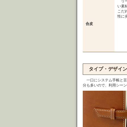
リ
い素
こだ
性に
合皮
タイプ・デザイ
一口にシステム手帳と言
分も多いので、利用シーン