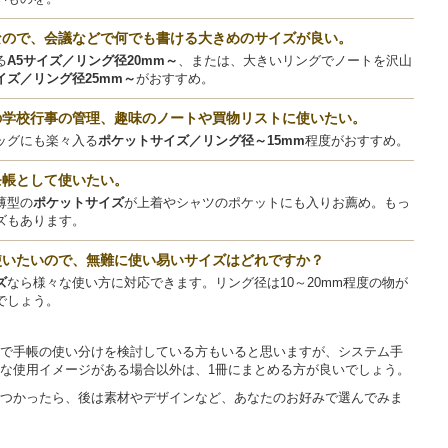
なので、会議などで何でも書ける大きめのサイズが良い。
る
A5サイズ／リング径20mm～
、または、大きいリングでノートを沢山
イズ／リング径25mm～
がおすすめ。
の学校行事の管理、趣味のノートや買物リストに使いたい。
ッグにも楽々入る
ポケットサイズ／リング径～15mm
程度がおすすめ。
モ帳として使いたい。
薄型の
ポケットサイズ
が上着やシャツのポケットにも入りお薦め。もっ
ズもあります。
使いたいので、無難に使い易いサイズはどれですか？
ズ
なら様々な使い方に対応できます。リング径は10～20mm程度の物が
でしょう。
で手帳の使い分けを検討している方もいると思いますが、システム手
な使用イメージがある場合以外は、1冊にまとめる方が良いでしょう。
つかったら、後は素材やデザインなど、あなたのお好みで選んでみま